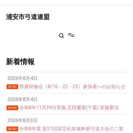
コ
ン
浦安市弓道連盟
テ
ン
ツ
へ
ス
キ
ッ
新着情報
プ
2026年8月4日
県連研修会（8/16・22・23）参加者へのお知らせ
NEW!
2026年8月4日
令和8年11月29日実施 五段審査(千葉) 実施要項
NEW!
2026年8月3日
令和8年度 第37回国宝松本城奉射弓道大会のご案
NEW!