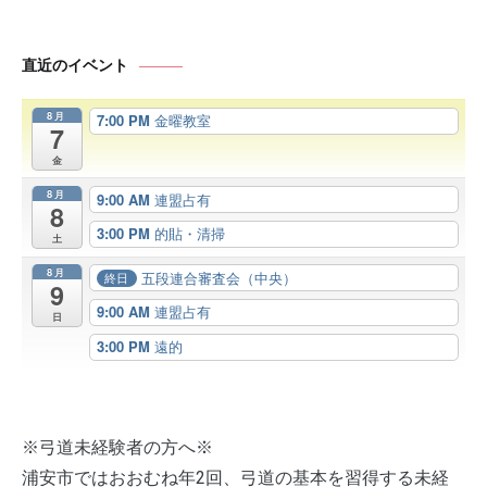
直近のイベント
8月
7:00 PM
金曜教室
7
金
8月
9:00 AM
連盟占有
8
3:00 PM
的貼・清掃
土
8月
五段連合審査会（中央）
終日
9
9:00 AM
連盟占有
日
3:00 PM
遠的
※弓道未経験者の方へ※
浦安市ではおおむね年2回、弓道の基本を習得する未経