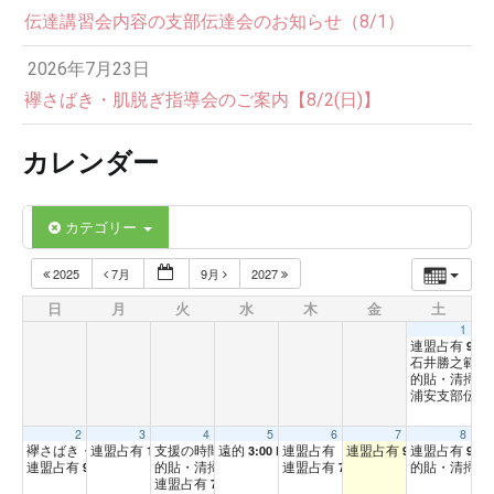
伝達講習会内容の支部伝達会のお知らせ（8/1）
2026年7月23日
襷さばき・肌脱ぎ指導会のご案内【8/2(日)】
カレンダー
カテゴリー
2025
7月
9月
2027
日
月
火
水
木
金
土
1
連盟占有
9:00
石井勝之範士
的貼・清掃（
浦安支部伝達
2
3
4
5
6
7
8
襷さばき・肌脱ぎ指導会
連盟占有
支援の時間
遠的
連盟占有（坐射）
連盟占有
連盟占有
1:00 PM
9:00 AM
3:00 PM
3:00 PM
1:00 PM
9:00 AM
9:00
連盟占有
的貼・清掃
連盟占有
的貼・清掃
9:00 AM
3:00 PM
7:00 PM
3:
連盟占有
7:00 PM