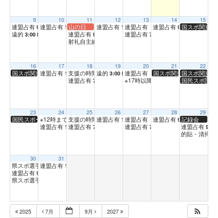
9
10
11
12
13
14
15
連盟占有
連盟占有
山の日
連盟占有
連盟占有（坐射）
連盟占有
国スポ関東ブ
9:00 AM
1:00 PM
1:00 PM
1:00 PM
9:00 AM
遠的
連盟占有
連盟占有
3:00 PM
9:00 AM
7:00 PM
射礼自主練習
9:00 PM
16
17
18
19
20
21
22
国スポ関東ブロ公開練習 遠的（浦安市）
連盟占有
支援の時間
遠的
連盟占有（坐射）
国スポ関東ブロ公開練習
国スポ関東ブ
1:00 PM
3:00 PM
3:00 PM
1:00 PM
連盟占有
※17時以降弓道場使用不可
国民スポ関東
7:00 PM
5:00 PM
23
24
25
26
27
28
29
国民スポーツ大会関東ブロック大会（浦安市）
※12時まで弓道場使用不可
支援の時間
連盟占有
連盟占有（坐射）
連盟占有
記録会
3:00 PM
9:00 AM
1:00 PM
1:00 PM
9:00 AM
連盟占有
連盟占有
連盟占有
連盟占有
1:00 PM
7:00 PM
7:00 PM
9:00
的貼・清掃（
30
31
県スポ選手強化練習会【近的】
連盟占有
1:00 PM
9:00 AM
連盟占有
9:00 AM
県スポ選手強化練習会【遠的】
3:00 PM
2025
7月
9月
2027