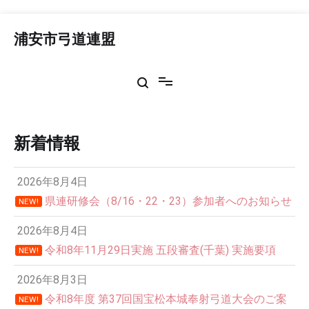
コ
ン
浦安市弓道連盟
テ
ン
ツ
へ
ス
キ
ッ
新着情報
プ
2026年8月4日
県連研修会（8/16・22・23）参加者へのお知らせ
NEW!
2026年8月4日
令和8年11月29日実施 五段審査(千葉) 実施要項
NEW!
2026年8月3日
令和8年度 第37回国宝松本城奉射弓道大会のご案
NEW!