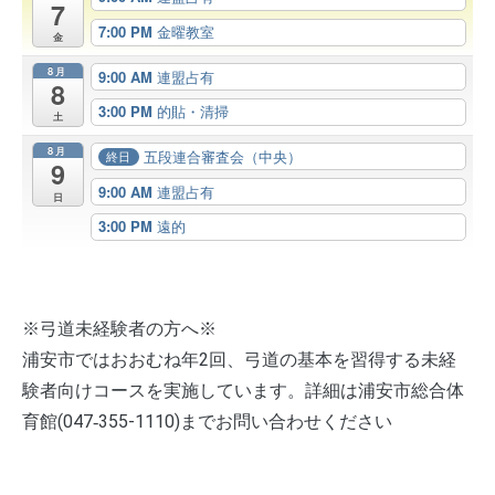
7
7:00 PM
金曜教室
金
8月
9:00 AM
連盟占有
8
3:00 PM
的貼・清掃
土
8月
五段連合審査会（中央）
終日
9
9:00 AM
連盟占有
日
3:00 PM
遠的
※弓道未経験者の方へ※
浦安市ではおおむね年2回、弓道の基本を習得する未経
験者向けコースを実施しています。詳細は浦安市総合体
育館(047‐355-1110)までお問い合わせください