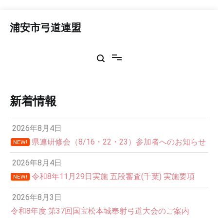
コ
ン
浦安市弓道連盟
テ
ン
ツ
へ
ス
キ
ッ
新着情報
プ
2026年8月4日
県連研修会（8/16・22・23）参加者へのお知らせ
NEW!
2026年8月4日
令和8年11月29日実施 五段審査(千葉) 実施要項
NEW!
2026年8月3日
令和8年度 第37回国宝松本城奉射弓道大会のご案内