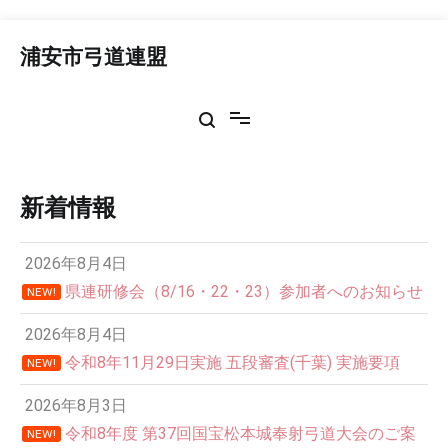
コ
ン
浦安市弓道連盟
テ
ン
ツ
へ
ス
キ
ッ
新着情報
プ
2026年8月4日
県連研修会（8/16・22・23）参加者へのお知らせ
NEW!
2026年8月4日
令和8年11月29日実施 五段審査(千葉) 実施要項
NEW!
2026年8月3日
令和8年度 第37回国宝松本城奉射弓道大会のご案
NEW!