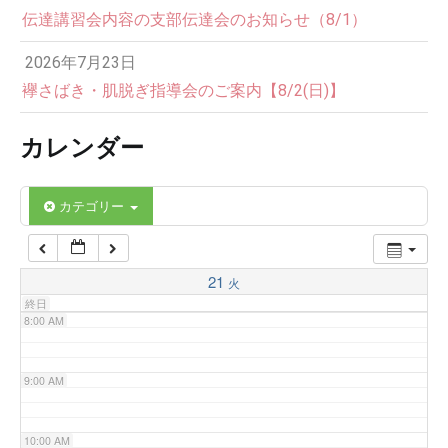
伝達講習会内容の支部伝達会のお知らせ（8/1）
3:00 AM
2026年7月23日
4:00 AM
襷さばき・肌脱ぎ指導会のご案内【8/2(日)】
カレンダー
5:00 AM
6:00 AM
カテゴリー
7:00 AM
21
火
終日
8:00 AM
9:00 AM
10:00 AM