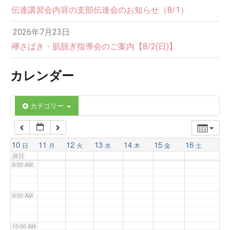
伝達講習会内容の支部伝達会のお知らせ（8/1）
3:00 AM
2026年7月23日
4:00 AM
襷さばき・肌脱ぎ指導会のご案内【8/2(日)】
カレンダー
5:00 AM
6:00 AM
カテゴリー
7:00 AM
10
11
12
13
14
15
16
日
月
火
水
木
金
土
終日
8:00 AM
9:00 AM
10:00 AM