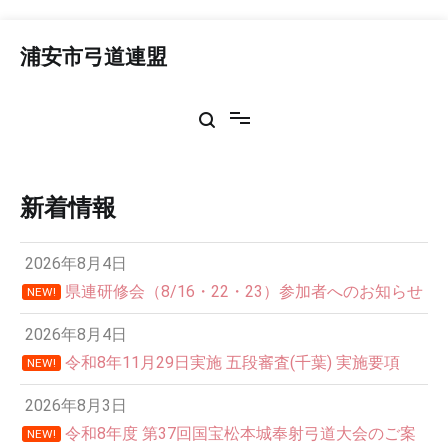
コ
ン
浦安市弓道連盟
テ
ン
ツ
へ
ス
キ
ッ
新着情報
プ
2026年8月4日
県連研修会（8/16・22・23）参加者へのお知らせ
NEW!
2026年8月4日
令和8年11月29日実施 五段審査(千葉) 実施要項
NEW!
2026年8月3日
令和8年度 第37回国宝松本城奉射弓道大会のご案
NEW!