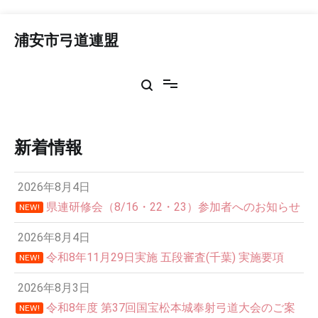
コ
ン
浦安市弓道連盟
テ
ン
ツ
へ
ス
キ
ッ
新着情報
プ
2026年8月4日
県連研修会（8/16・22・23）参加者へのお知らせ
NEW!
2026年8月4日
令和8年11月29日実施 五段審査(千葉) 実施要項
NEW!
2026年8月3日
令和8年度 第37回国宝松本城奉射弓道大会のご案
NEW!