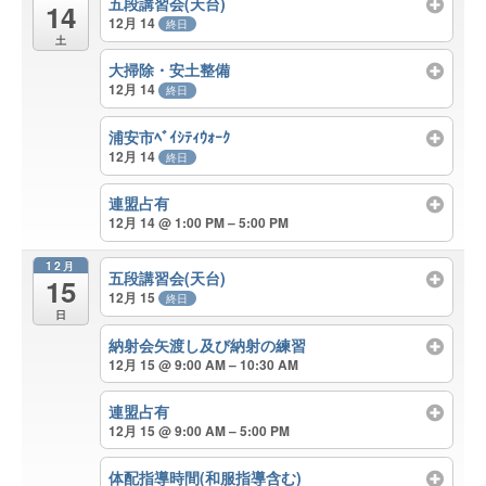
五段講習会(天台)
14
12月 14
終日
土
大掃除・安土整備
12月 14
終日
浦安市ﾍﾞｲｼﾃｨｳｫｰｸ
12月 14
終日
連盟占有
12月 14 @ 1:00 PM – 5:00 PM
12月
五段講習会(天台)
15
12月 15
終日
日
納射会矢渡し及び納射の練習
12月 15 @ 9:00 AM – 10:30 AM
連盟占有
12月 15 @ 9:00 AM – 5:00 PM
体配指導時間(和服指導含む)