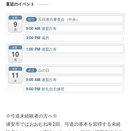
直近のイベント
8月
五段連合審査会（中央）
終日
9
9:00 AM
連盟占有
日
3:00 PM
遠的
8月
1:00 PM
連盟占有
10
月
8月
山の日
終日
11
9:00 AM
連盟占有
火
9:00 PM
射礼自主練習
※弓道未経験者の方へ※
浦安市ではおおむね年2回、弓道の基本を習得する未経