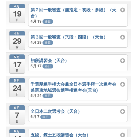
4月
第２回一般審査（無指定・初段・参段）（天
19
台）
日
4月 19
終日
4月
第３回一般審査（弐段・四段）（天台）
29
4月 29
終日
水
5月
初段講習会（天台）
17
5月 17
終日
日
5月
千葉県選手権大会兼全日本選手権一次選考会
24
兼関東地域選抜選手権選考会(天台)
日
5月 24
終日
6月
全日本二次選考会（天台）
7
6月 7
終日
日
6月
五段、錬士五段講習会（天台）