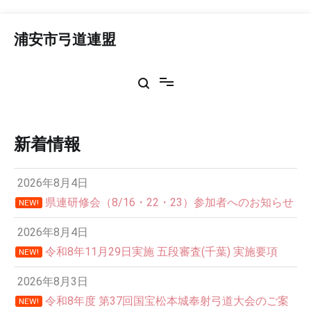
コ
ン
浦安市弓道連盟
テ
ン
ツ
へ
ス
キ
ッ
新着情報
プ
2026年8月4日
県連研修会（8/16・22・23）参加者へのお知らせ
NEW!
2026年8月4日
令和8年11月29日実施 五段審査(千葉) 実施要項
NEW!
2026年8月3日
令和8年度 第37回国宝松本城奉射弓道大会のご案
NEW!