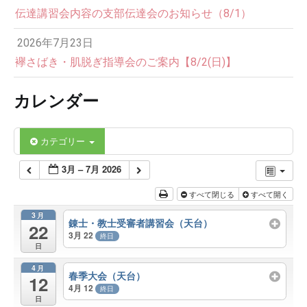
伝達講習会内容の支部伝達会のお知らせ（8/1）
2026年7月23日
襷さばき・肌脱ぎ指導会のご案内【8/2(日)】
カレンダー
カテゴリー
3月 – 7月 2026
すべて閉じる
すべて開く
3月
錬士・教士受審者講習会（天台）
22
3月 22
終日
日
4月
春季大会（天台）
12
4月 12
終日
日