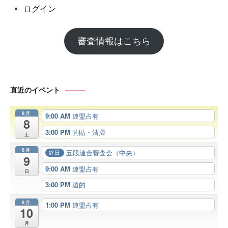
ログイン
審査情報はこちら
直近のイベント
8月
9:00 AM
連盟占有
8
3:00 PM
的貼・清掃
土
8月
五段連合審査会（中央）
終日
9
9:00 AM
連盟占有
日
3:00 PM
遠的
8月
1:00 PM
連盟占有
10
月