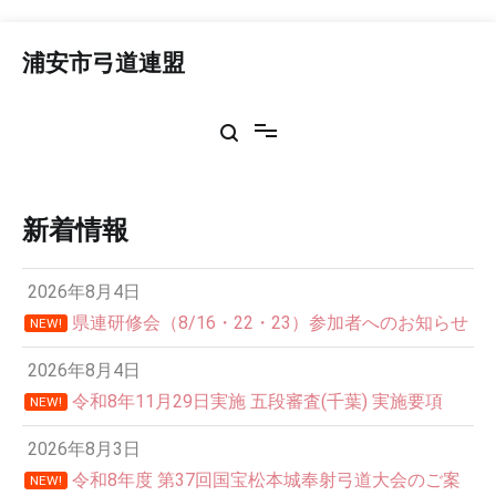
コ
ン
浦安市弓道連盟
テ
ン
ツ
へ
ス
キ
ッ
新着情報
プ
2026年8月4日
県連研修会（8/16・22・23）参加者へのお知らせ
NEW!
2026年8月4日
令和8年11月29日実施 五段審査(千葉) 実施要項
NEW!
2026年8月3日
令和8年度 第37回国宝松本城奉射弓道大会のご案
NEW!