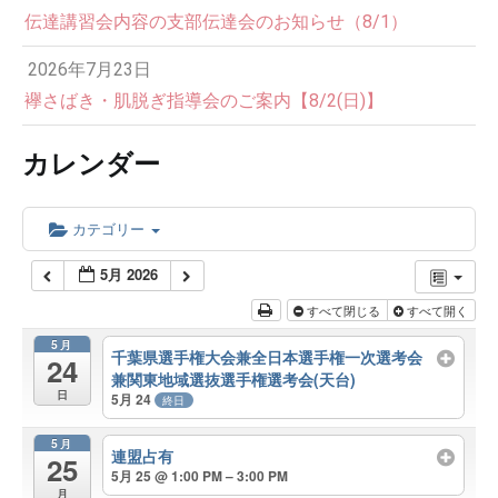
伝達講習会内容の支部伝達会のお知らせ（8/1）
2026年7月23日
襷さばき・肌脱ぎ指導会のご案内【8/2(日)】
カレンダー
カテゴリー
5月 2026
すべて閉じる
すべて開く
5月
千葉県選手権大会兼全日本選手権一次選考会
24
兼関東地域選抜選手権選考会(天台)
日
5月 24
終日
5月
連盟占有
25
5月 25 @ 1:00 PM – 3:00 PM
月