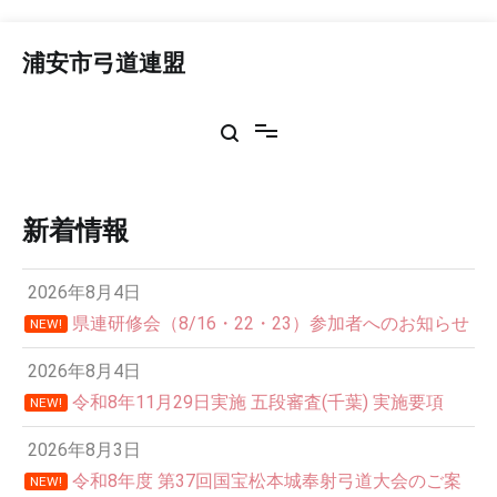
コ
ン
浦安市弓道連盟
テ
ン
ツ
へ
ス
キ
ッ
新着情報
プ
2026年8月4日
県連研修会（8/16・22・23）参加者へのお知らせ
NEW!
2026年8月4日
令和8年11月29日実施 五段審査(千葉) 実施要項
NEW!
2026年8月3日
令和8年度 第37回国宝松本城奉射弓道大会のご案
NEW!