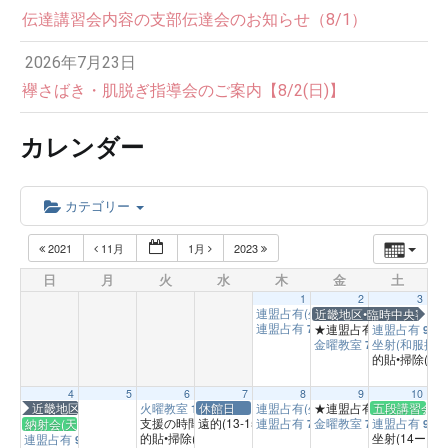
伝達講習会内容の支部伝達会のお知らせ（8/1）
2026年7月23日
襷さばき・肌脱ぎ指導会のご案内【8/2(日)】
カレンダー
カテゴリー
2021
11月
1月
2023
日
月
火
水
木
金
土
1
2
3
連盟占有(坐射の時間)
近畿地区•臨時中央審査
1:00 PM
連盟占有
★連盟占有(9-13)
連盟占有
7:00 PM
9:00 A
9:00
金曜教室
坐射(和服推奨
7:00 PM
的貼•掃除(15
4
5
6
7
8
9
10
近畿地区•臨時中央審査会
火曜教室
休館日
連盟占有(坐射の時間)
★連盟占有(9-13)
五段講習会(天
1:00 PM
1:00 PM
9:00 A
支援の時間
遠的(13-15)
連盟占有
金曜教室
連盟占有
納射会(天台)
3:00 PM
1:00 PM
7:00 PM
7:00 PM
9:00
的貼•掃除(15-
坐射(14ー15)
連盟占有
3:00 PM
9:00 AM