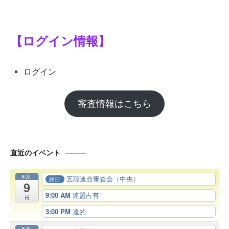
【ログイン情報】
ログイン
審査情報はこちら
直近のイベント
8月
五段連合審査会（中央）
終日
9
9:00 AM
連盟占有
日
3:00 PM
遠的
8月