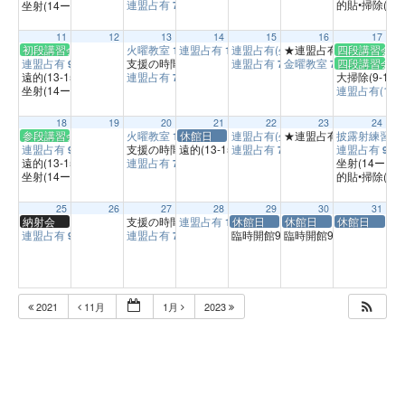
連盟占有
的貼•掃除(15
坐射(14ー15)
7:00 PM
2:00 PM
11
12
13
14
15
16
17
初段講習会
火曜教室
連盟占有
連盟占有(坐射の時間)
★連盟占有(9-13)
四段講習会
1:00 PM
1:00 PM
1:00 PM
9:00 A
連盟占有
支援の時間
連盟占有
金曜教室
四段講習会
9:00 AM
3:00 PM
7:00 PM
7:00 PM
遠的(13-15)
連盟占有
大掃除(9-11時
1:00 PM
7:00 PM
坐射(14ー15)
連盟占有(13-1
2:00 PM
18
19
20
21
22
23
24
参段講習会
火曜教室
休館日
連盟占有(坐射の時間)
★連盟占有(9-13)
披露射練習会
1:00 PM
1:00 PM
9:00 A
連盟占有
支援の時間
遠的(13-15)
連盟占有
連盟占有
9:00 AM
3:00 PM
1:00 PM
7:00 PM
9:00
遠的(13-15)
連盟占有
坐射(14ー15)
1:00 PM
7:00 PM
坐射(14ー15)
的貼•掃除(15
2:00 PM
25
26
27
28
29
30
31
納射会
支援の時間
連盟占有
休館日
休館日
休館日
3:00 PM
1:00 PM
連盟占有
連盟占有
臨時開館9時～17時(定員25名)
臨時開館9時～17時(定員
9:00 AM
7:00 PM
9:00
2021
11月
1月
2023