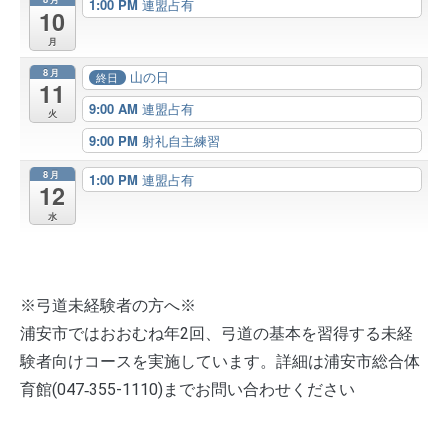
1:00 PM
連盟占有
10
月
8月
山の日
終日
11
9:00 AM
連盟占有
火
9:00 PM
射礼自主練習
8月
1:00 PM
連盟占有
12
水
※弓道未経験者の方へ※
浦安市ではおおむね年2回、弓道の基本を習得する未経
験者向けコースを実施しています。詳細は浦安市総合体
育館(047‐355-1110)までお問い合わせください