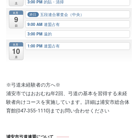
3:00 PM
的貼・清掃
土
8月
五段連合審査会（中央）
終日
9
9:00 AM
連盟占有
日
3:00 PM
遠的
8月
1:00 PM
連盟占有
10
月
※弓道未経験者の方へ※
浦安市ではおおむね年2回、弓道の基本を習得する未経
験者向けコースを実施しています。詳細は浦安市総合体
育館(047‐355-1110)までお問い合わせください
浦安市弓道連盟について