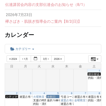
伝達講習会内容の支部伝達会のお知らせ（8/1）
2026年7月23日
襷さばき・肌脱ぎ指導会のご案内【8/2(日)】
カレンダー
カテゴリー
2024
1月
3月
2026
日
月
火
水
木
金
土
1
節分射会
的貼・清掃（
2
3
4
5
6
7
8
シティマラソン
連盟占有
火曜教室
休館日
弓道コース
連盟占有
連盟占有
1:00 PM
1:00 PM
10:00 AM
9:00 AM
9:00
支援の時間
遠的
連盟占有(坐射の時間)
金曜教室
的貼・清掃
3:00 PM
1:00 PM
7:00 PM
1:00 PM
11
的貼・清掃
連盟占有
3:00 PM
7:00 PM