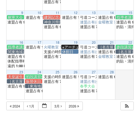
連盟占有
7:00 PM
9
10
11
12
13
14
15
耐寒大会（天台）
連盟占有
建国記念の日
連盟占有
弓道コース
連盟占有
指導者講習会
1:00 PM
1:00 PM
10:00 AM
9:00 AM
連盟占有
神奈川県指導者交歓射会（横浜）
連盟占有(坐射の時間)
金曜教室
連盟占有
9:00 AM
7:00 PM
1:00 PM
9:00
連盟占有
連盟占有
的貼・清掃
9:00 AM
7:00 PM
3:
16
17
18
19
20
21
22
指導者講習会（練士六段）（天台）
連盟占有
火曜教室
※アーチェリー場、検査のため使用不可
弓道コース
［名古屋］定期中央審査
参段講習会（
1:00 PM
1:00 PM
10:00 AM
関東地域連合審査会（中央）
支援の時間
休館日
連盟占有(坐射の時間)
連盟占有
［名古屋］定
3:00 PM
9:00 AM
1:00 PM
連盟占有
連盟占有
連盟占有
金曜教室
連盟占有
9:00 AM
7:00 PM
7:00 PM
7:00 PM
9:00
体配指導時間（基礎編）
的貼・清掃
10:00 AM
11
遠的
1:00 PM
23
24
25
26
27
28
天皇誕生日
初段講習会（天台）
支援の時間
連盟占有
弓道コース
連盟占有
3:00 PM
1:00 PM
10:00 AM
9:00 AM
［名古屋］定期中央審査会（名古屋市）
振替休日
連盟占有
連盟占有(坐射の時間)
7:00 PM
1:00 PM
連盟占有
［東海地区］練士臨時中央審査会（名古屋市）
春季大会（天台）
9:00 AM
2:26 PM
連盟占有
連盟占有
9:00 AM
7:00 PM
2024
1月
3月
2026