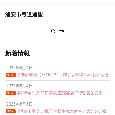
コ
ン
浦安市弓道連盟
テ
ン
ツ
へ
ス
キ
ッ
新着情報
プ
2026年8月4日
県連研修会（8/16・22・23）参加者へのお知らせ
NEW!
2026年8月4日
令和8年11月29日実施 五段審査(千葉) 実施要項
NEW!
2026年8月3日
令和8年度 第37回国宝松本城奉射弓道大会のご案
NEW!