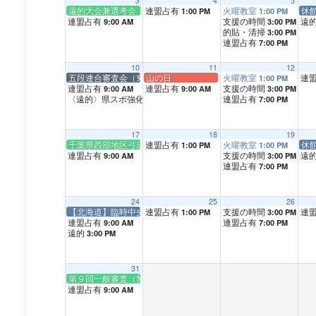
3
4
5
遠的大会兼選考会（天台）
連盟占有
火曜教室
休
1:00 PM
1:00 PM
連盟占有
支援の時間
遠
9:00 AM
3:00 PM
的貼・清掃
3:00 PM
連盟占有
7:00 PM
10
11
12
五段連合審査会（東京都、中央）
山の日
火曜教室
連
1:00 PM
連盟占有
連盟占有
支援の時間
9:00 AM
9:00 AM
3:00 PM
〈遠的〉県スポ強化練習
連盟占有
3:00 PM
7:00 PM
17
18
19
千葉県西部地区弓道大会
連盟占有
火曜教室
休
1:00 PM
1:00 PM
連盟占有
支援の時間
遠
9:00 AM
3:00 PM
連盟占有
7:00 PM
24
25
26
【北海道】臨時中央審査会（札幌市）
連盟占有
支援の時間
連
1:00 PM
3:00 PM
連盟占有
連盟占有
9:00 AM
7:00 PM
遠的
3:00 PM
31
第９回一般審査（無指定・初・弐・参・四）
連盟占有
9:00 AM