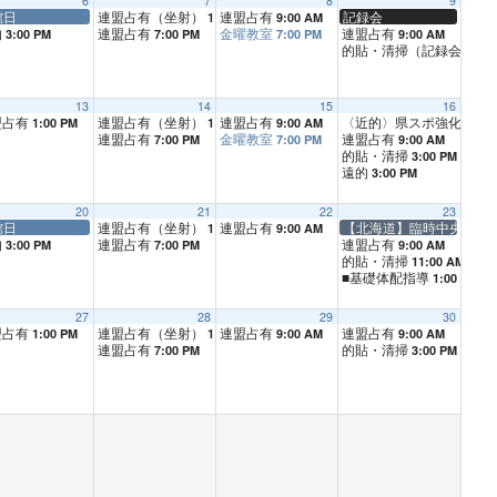
6
7
8
9
館日
連盟占有（坐射）
連盟占有
記録会
1:00 PM
9:00 AM
的
連盟占有
金曜教室
連盟占有
3:00 PM
7:00 PM
7:00 PM
9:00 AM
的貼・清掃（記録会終了
13
14
15
16
盟占有
連盟占有（坐射）
連盟占有
〈近的〉県スポ強化練習
1:00 PM
1:00 PM
9:00 AM
連盟占有
金曜教室
連盟占有
7:00 PM
7:00 PM
9:00 AM
的貼・清掃
3:00 PM
遠的
3:00 PM
20
21
22
23
館日
連盟占有（坐射）
連盟占有
【北海道】臨時中央審査
1:00 PM
9:00 AM
的
連盟占有
連盟占有
3:00 PM
7:00 PM
9:00 AM
的貼・清掃
11:00 AM
■基礎体配指導
1:00 PM
27
28
29
30
盟占有
連盟占有（坐射）
連盟占有
連盟占有
1:00 PM
1:00 PM
9:00 AM
9:00 AM
連盟占有
的貼・清掃
7:00 PM
3:00 PM