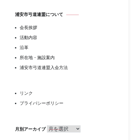
後）
浦安市弓道連盟について
3:00 PM
会長挨拶
9:00 AM
活動内容
沿革
所在地・施設案内
会（札幌市）
浦安市弓道連盟入会方法
リンク
プライバシーポリシー
月
月別アーカイブ
別