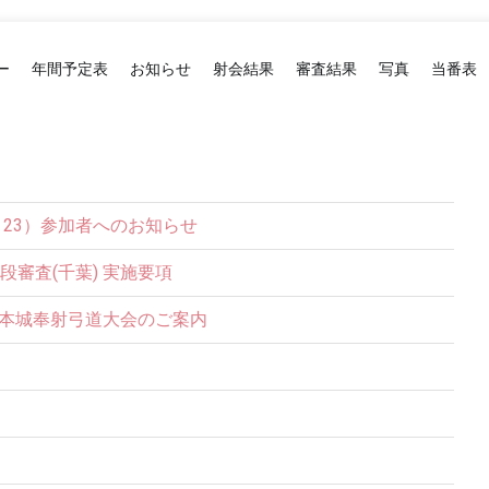
ー
年間予定表
お知らせ
射会結果
審査結果
写真
当番表
2・23）参加者へのお知らせ
五段審査(千葉) 実施要項
松本城奉射弓道大会のご案内