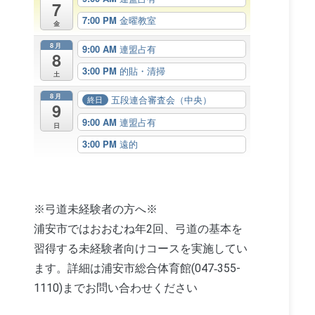
7
7:00 PM
金曜教室
金
8月
9:00 AM
連盟占有
8
3:00 PM
的貼・清掃
土
8月
五段連合審査会（中央）
終日
9
9:00 AM
連盟占有
日
3:00 PM
遠的
※弓道未経験者の方へ※
浦安市ではおおむね年2回、弓道の基本を
習得する未経験者向けコースを実施してい
ます。詳細は浦安市総合体育館(047‐355-
導
9:30 AM
1110)までお問い合わせください