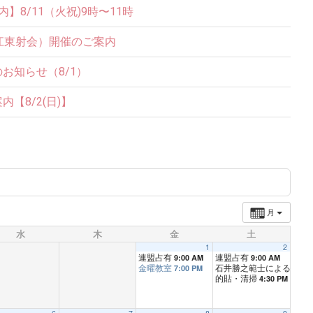
8/11（火祝)9時〜11時
江東射会）開催のご案内
お知らせ（8/1）
【8/2(日)】
月
水
木
金
土
1
2
連盟占有
連盟占有
9:00 AM
9:00 AM
金曜教室
石井勝之範士によるご指
7:00 PM
的貼・清掃
4:30 PM