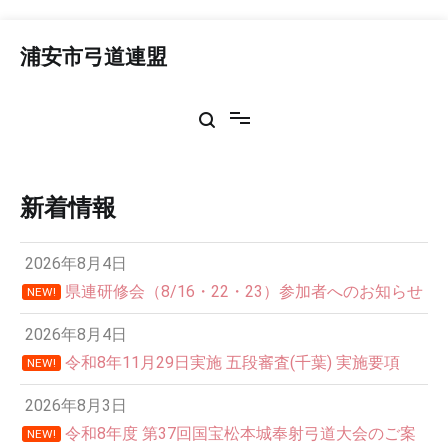
コ
ン
浦安市弓道連盟
テ
ン
ツ
へ
ス
キ
ッ
新着情報
プ
2026年8月4日
県連研修会（8/16・22・23）参加者へのお知らせ
NEW!
2026年8月4日
令和8年11月29日実施 五段審査(千葉) 実施要項
NEW!
2026年8月3日
令和8年度 第37回国宝松本城奉射弓道大会のご案
NEW!