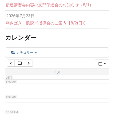
伝達講習会内容の支部伝達会のお知らせ（8/1）
3:00 AM
2026年7月23日
4:00 AM
襷さばき・肌脱ぎ指導会のご案内【8/2(日)】
カレンダー
5:00 AM
6:00 AM
カテゴリー
7:00 AM
1
月
終日
8:00 AM
9:00 AM
10:00 AM