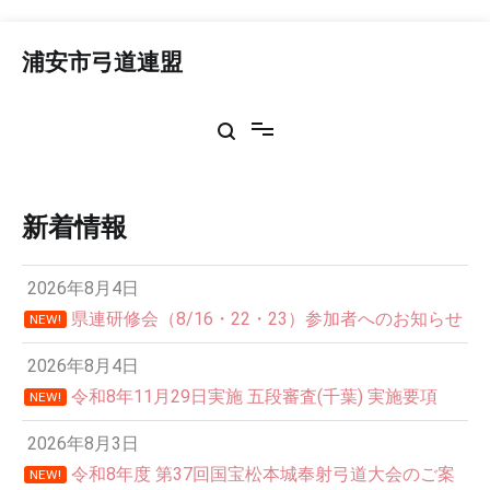
コ
ン
浦安市弓道連盟
テ
ン
ツ
へ
ス
キ
ッ
新着情報
プ
2026年8月4日
県連研修会（8/16・22・23）参加者へのお知らせ
NEW!
2026年8月4日
令和8年11月29日実施 五段審査(千葉) 実施要項
NEW!
2026年8月3日
令和8年度 第37回国宝松本城奉射弓道大会のご案
NEW!