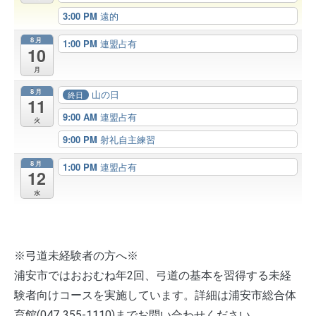
3:00 PM
遠的
8月
1:00 PM
連盟占有
10
月
8月
山の日
終日
11
9:00 AM
連盟占有
火
9:00 PM
射礼自主練習
8月
1:00 PM
連盟占有
12
水
※弓道未経験者の方へ※
浦安市ではおおむね年2回、弓道の基本を習得する未経
験者向けコースを実施しています。詳細は浦安市総合体
育館(047‐355-1110)までお問い合わせください