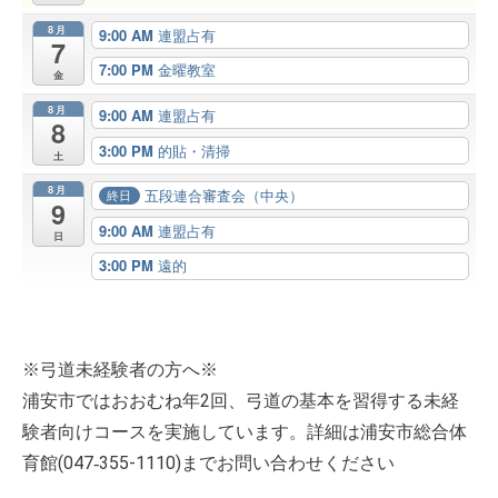
8月
9:00 AM
連盟占有
7
7:00 PM
金曜教室
金
8月
9:00 AM
連盟占有
8
3:00 PM
的貼・清掃
土
8月
五段連合審査会（中央）
終日
9
9:00 AM
連盟占有
日
3:00 PM
遠的
※弓道未経験者の方へ※
浦安市ではおおむね年2回、弓道の基本を習得する未経
験者向けコースを実施しています。詳細は浦安市総合体
育館(047‐355-1110)までお問い合わせください