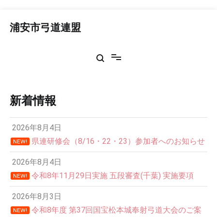
コ
ン
浦安市弓道連盟
テ
ン
ツ
へ
ス
キ
ッ
新着情報
プ
2026年8月4日
県連研修会（8/16・22・23）参加者へのお知らせ
NEW!
2026年8月4日
令和8年11月29日実施 五段審査(千葉) 実施要項
NEW!
2026年8月3日
令和8年度 第37回国宝松本城奉射弓道大会のご案
NEW!