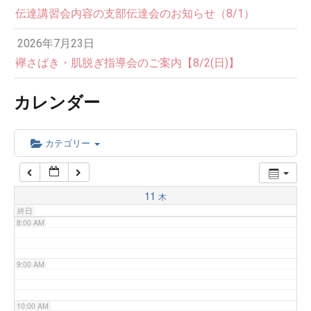
伝達講習会内容の支部伝達会のお知らせ（8/1）
3:00 AM
2026年7月23日
4:00 AM
襷さばき・肌脱ぎ指導会のご案内【8/2(日)】
カレンダー
5:00 AM
6:00 AM
カテゴリー
7:00 AM
11
木
終日
8:00 AM
9:00 AM
10:00 AM