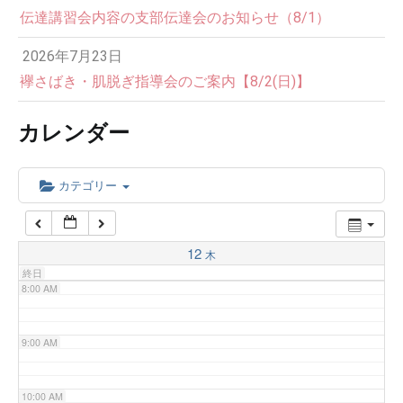
伝達講習会内容の支部伝達会のお知らせ（8/1）
3:00 AM
2026年7月23日
4:00 AM
襷さばき・肌脱ぎ指導会のご案内【8/2(日)】
カレンダー
5:00 AM
6:00 AM
カテゴリー
7:00 AM
12
木
終日
8:00 AM
9:00 AM
10:00 AM