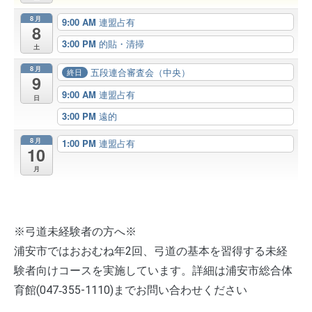
8月
9:00 AM
連盟占有
8
3:00 PM
的貼・清掃
土
8月
五段連合審査会（中央）
終日
9
9:00 AM
連盟占有
日
3:00 PM
遠的
8月
1:00 PM
連盟占有
10
月
※弓道未経験者の方へ※
浦安市ではおおむね年2回、弓道の基本を習得する未経
験者向けコースを実施しています。詳細は浦安市総合体
育館(047‐355-1110)までお問い合わせください