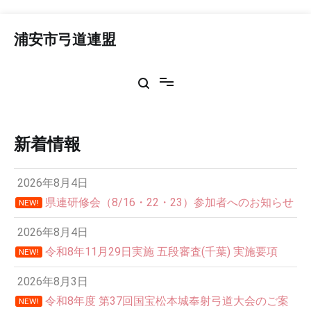
コ
ン
浦安市弓道連盟
テ
ン
ツ
へ
ス
キ
ッ
新着情報
プ
2026年8月4日
県連研修会（8/16・22・23）参加者へのお知らせ
NEW!
2026年8月4日
令和8年11月29日実施 五段審査(千葉) 実施要項
NEW!
2026年8月3日
令和8年度 第37回国宝松本城奉射弓道大会のご案
NEW!