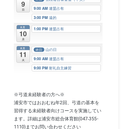
9
9:00 AM
連盟占有
日
3:00 PM
遠的
8月
1:00 PM
連盟占有
10
月
8月
山の日
終日
11
9:00 AM
連盟占有
火
9:00 PM
射礼自主練習
※弓道未経験者の方へ※
浦安市ではおおむね年2回、弓道の基本を
習得する未経験者向けコースを実施してい
ます。詳細は浦安市総合体育館(047‐355-
1110)までお問い合わせください