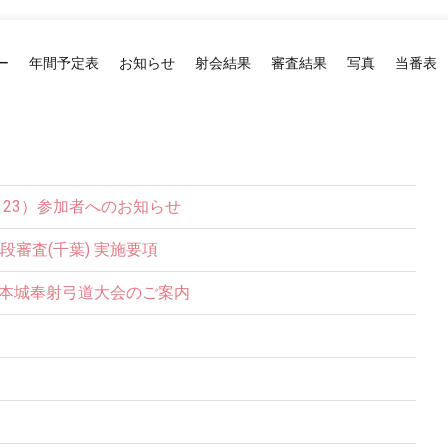
ー
年間予定表
お知らせ
射会結果
審査結果
写真
当番表
2・23）参加者へのお知らせ
五段審査(千葉) 実施要項
松本城奉射弓道大会のご案内