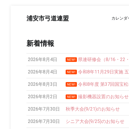
コ
ン
浦安市弓道連盟
カレンダ
テ
ン
ツ
へ
新着情報
ス
キ
ッ
2026年8月4日
県連研修会（8/16・2
NEW!
プ
2026年8月4日
令和8年11月29日実施 
NEW!
2026年8月3日
令和8年度 第37回国宝
NEW!
2026年8月2日
撮影機器設置のお知らせ
NEW!
12:00 AM
2026年7月30日
秋季大会(9/21)のお知らせ
1:00 AM
2026年7月30日
シニア大会(9/25)のお知らせ