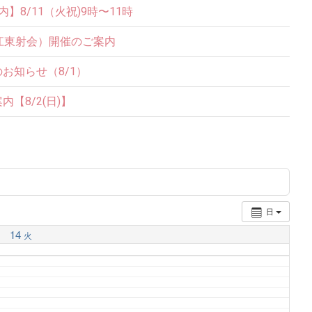
8/11（火祝)9時〜11時
江東射会）開催のご案内
お知らせ（8/1）
【8/2(日)】
日
14
火