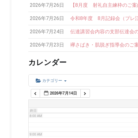
2026年7月26日
【8月度 射礼自主練枠のご案内】
2:00 AM
2026年7月26日
令和8年度 8月記録会（プレ
3:00 AM
2026年7月24日
伝達講習会内容の支部伝達会の
4:00 AM
2026年7月23日
襷さばき・肌脱ぎ指導会のご案内
カレンダー
5:00 AM
6:00 AM
カテゴリー
2026年7月14日
7:00 AM
終日
8:00 AM
9:00 AM