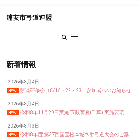
コ
ン
浦安市弓道連盟
テ
ン
ツ
へ
ス
キ
ッ
新着情報
プ
2026年8月4日
県連研修会（8/16・22・23）参加者へのお知らせ
NEW!
2026年8月4日
令和8年11月29日実施 五段審査(千葉) 実施要項
NEW!
2026年8月3日
令和8年度 第37回国宝松本城奉射弓道大会のご案
NEW!