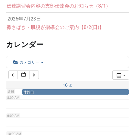
伝達講習会内容の支部伝達会のお知らせ（8/1）
3:00 AM
2026年7月23日
4:00 AM
襷さばき・肌脱ぎ指導会のご案内【8/2(日)】
カレンダー
5:00 AM
6:00 AM
カテゴリー
7:00 AM
16
水
終日
休館日
8:00 AM
9:00 AM
10:00 AM