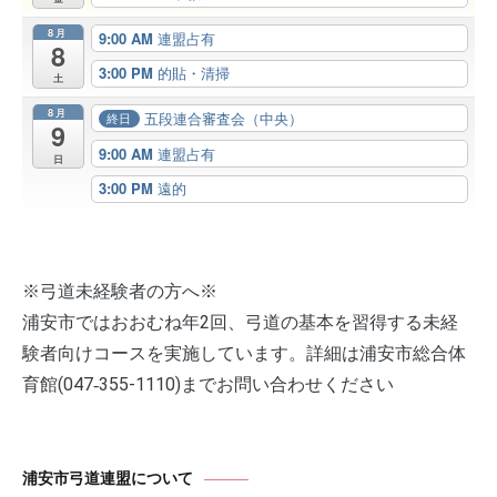
8月
9:00 AM
連盟占有
8
3:00 PM
的貼・清掃
土
8月
五段連合審査会（中央）
終日
9
9:00 AM
連盟占有
日
3:00 PM
遠的
※弓道未経験者の方へ※
浦安市ではおおむね年2回、弓道の基本を習得する未経
験者向けコースを実施しています。詳細は浦安市総合体
育館(047‐355-1110)までお問い合わせください
浦安市弓道連盟について