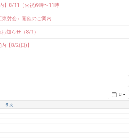
8/11（火祝)9時〜11時
江東射会）開催のご案内
お知らせ（8/1）
【8/2(日)】
日
6
火