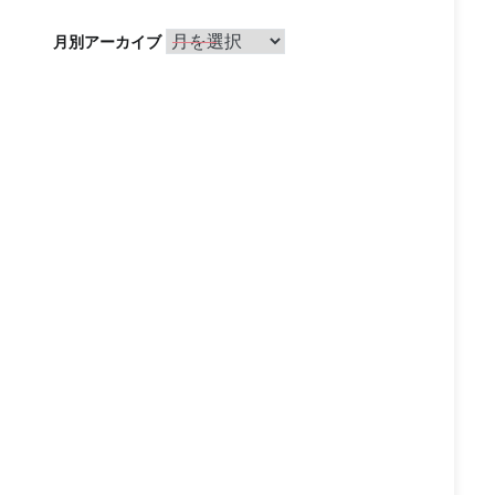
月
月別アーカイブ
別
ア
ー
カ
イ
ブ