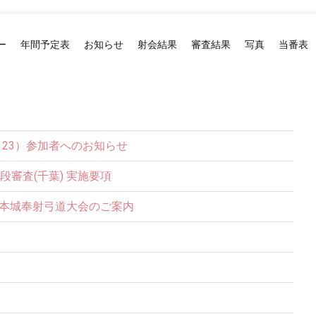
ー
年間予定表
お知らせ
射会結果
審査結果
写真
当番表
2・23）参加者へのお知らせ
五段審査(千葉) 実施要項
松本城奉射弓道大会のご案内