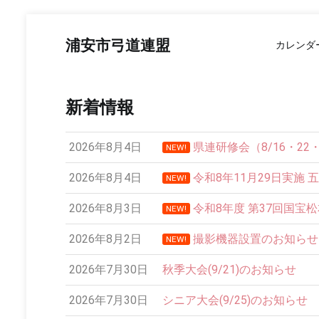
コ
ン
浦安市弓道連盟
カレンダ
テ
ン
ツ
へ
新着情報
ス
キ
ッ
2026年8月4日
県連研修会（8/16・2
NEW!
プ
2026年8月4日
令和8年11月29日実施 
NEW!
2026年8月3日
令和8年度 第37回国宝
NEW!
2026年8月2日
撮影機器設置のお知らせ
NEW!
12:00 AM
2026年7月30日
秋季大会(9/21)のお知らせ
1:00 AM
2026年7月30日
シニア大会(9/25)のお知らせ