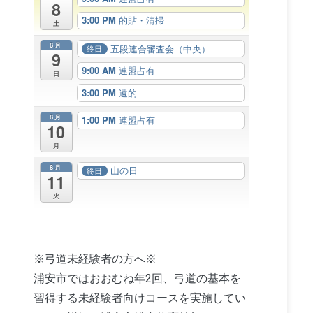
8
3:00 PM
的貼・清掃
土
8月
五段連合審査会（中央）
終日
9
9:00 AM
連盟占有
日
3:00 PM
遠的
8月
1:00 PM
連盟占有
10
月
8月
山の日
終日
11
火
※弓道未経験者の方へ※
浦安市ではおおむね年2回、弓道の基本を
習得する未経験者向けコースを実施してい