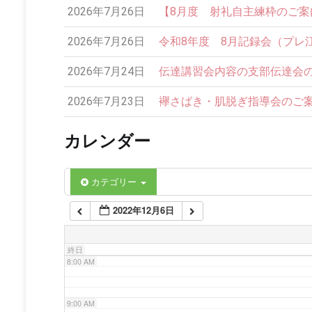
2026年7月26日
【8月度 射礼自主練枠のご案内】
2:00 AM
2026年7月26日
令和8年度 8月記録会（プレ
3:00 AM
2026年7月24日
伝達講習会内容の支部伝達会の
4:00 AM
2026年7月23日
襷さばき・肌脱ぎ指導会のご案内
カレンダー
5:00 AM
6:00 AM
カテゴリー
2022年12月6日
7:00 AM
終日
8:00 AM
9:00 AM