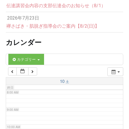
伝達講習会内容の支部伝達会のお知らせ（8/1）
3:00 AM
2026年7月23日
4:00 AM
襷さばき・肌脱ぎ指導会のご案内【8/2(日)】
カレンダー
5:00 AM
6:00 AM
カテゴリー
7:00 AM
10
土
終日
8:00 AM
9:00 AM
10:00 AM