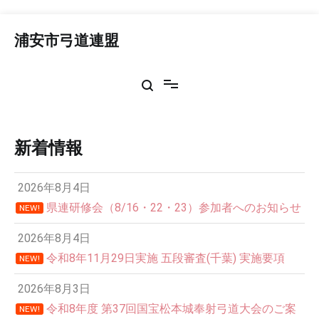
コ
ン
浦安市弓道連盟
テ
ン
ツ
へ
ス
キ
ッ
新着情報
プ
2026年8月4日
県連研修会（8/16・22・23）参加者へのお知らせ
NEW!
2026年8月4日
令和8年11月29日実施 五段審査(千葉) 実施要項
NEW!
2026年8月3日
令和8年度 第37回国宝松本城奉射弓道大会のご案
NEW!