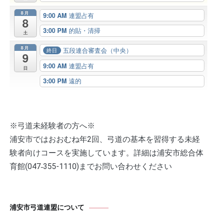
8月
9:00 AM
連盟占有
8
3:00 PM
的貼・清掃
土
8月
五段連合審査会（中央）
終日
9
9:00 AM
連盟占有
日
3:00 PM
遠的
※弓道未経験者の方へ※
浦安市ではおおむね年2回、弓道の基本を習得する未経
験者向けコースを実施しています。詳細は浦安市総合体
育館(047‐355-1110)までお問い合わせください
浦安市弓道連盟について