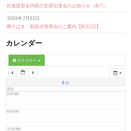
伝達講習会内容の支部伝達会のお知らせ（8/1）
3:00 AM
2026年7月23日
4:00 AM
襷さばき・肌脱ぎ指導会のご案内【8/2(日)】
カレンダー
5:00 AM
6:00 AM
カテゴリー
7:00 AM
6
日
終日
8:00 AM
9:00 AM
10:00 AM