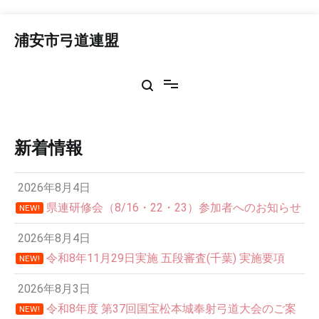
コ
ン
浦安市弓道連盟
テ
ン
ツ
へ
ス
キ
ッ
新着情報
プ
2026年8月4日
県連研修会（8/16・22・23）参加者へのお知らせ
NEW!
2026年8月4日
令和8年11月29日実施 五段審査(千葉) 実施要項
NEW!
2026年8月3日
令和8年度 第37回国宝松本城奉射弓道大会のご案
NEW!