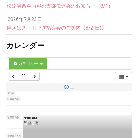
伝達講習会内容の支部伝達会のお知らせ（8/1）
3:00 AM
2026年7月23日
4:00 AM
襷さばき・肌脱ぎ指導会のご案内【8/2(日)】
カレンダー
5:00 AM
6:00 AM
カテゴリー
7:00 AM
30
土
終日
8:00 AM
9:00 AM
9:00 AM
連盟占有
10:00 AM