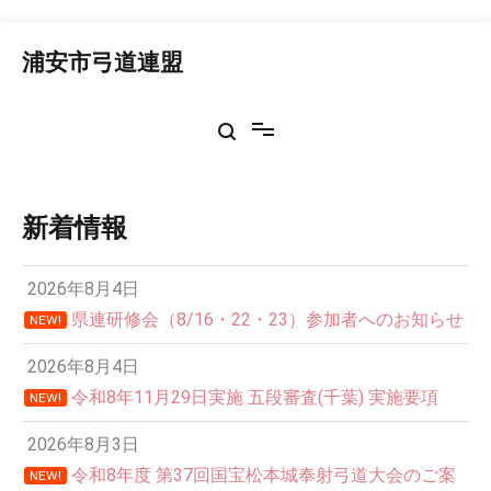
コ
ン
浦安市弓道連盟
テ
ン
ツ
へ
ス
キ
ッ
新着情報
プ
2026年8月4日
県連研修会（8/16・22・23）参加者へのお知らせ
NEW!
2026年8月4日
令和8年11月29日実施 五段審査(千葉) 実施要項
NEW!
2026年8月3日
令和8年度 第37回国宝松本城奉射弓道大会のご案
NEW!