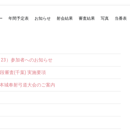
ー
年間予定表
お知らせ
射会結果
審査結果
写真
当番表
2・23）参加者へのお知らせ
五段審査(千葉) 実施要項
松本城奉射弓道大会のご案内