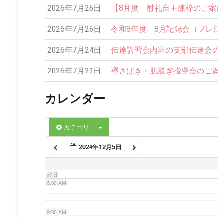
2026年7月26日
【8月度 射礼自主練枠のご案内】
2:00 AM
2026年7月26日
令和8年度 8月記録会（プレ
3:00 AM
2026年7月24日
伝達講習会内容の支部伝達会の
4:00 AM
2026年7月23日
襷さばき・肌脱ぎ指導会のご案内
カレンダー
5:00 AM
6:00 AM
カテゴリー
2024年12月5日
7:00 AM
終日
8:00 AM
9:00 AM