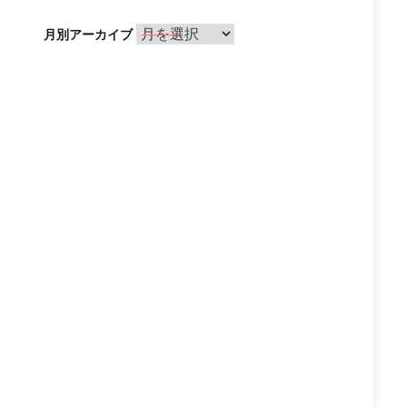
月
月別アーカイブ
別
ア
ー
カ
イ
ブ