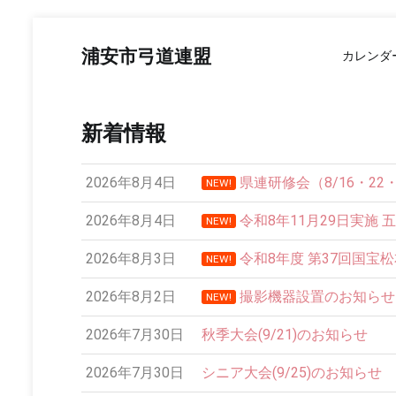
コ
ン
浦安市弓道連盟
カレンダ
テ
ン
ツ
へ
新着情報
ス
キ
ッ
2026年8月4日
県連研修会（8/16・2
NEW!
プ
2026年8月4日
令和8年11月29日実施 
NEW!
2026年8月3日
令和8年度 第37回国宝
NEW!
2026年8月2日
撮影機器設置のお知らせ
NEW!
12:00 AM
2026年7月30日
秋季大会(9/21)のお知らせ
1:00 AM
2026年7月30日
シニア大会(9/25)のお知らせ