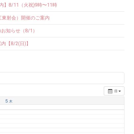
8/11（火祝)9時〜11時
江東射会）開催のご案内
お知らせ（8/1）
【8/2(日)】
日
5
木