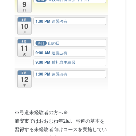
9
日
8月
1:00 PM
連盟占有
10
月
8月
山の日
終日
11
9:00 AM
連盟占有
火
9:00 PM
射礼自主練習
8月
1:00 PM
連盟占有
12
水
※弓道未経験者の方へ※
浦安市ではおおむね年2回、弓道の基本を
習得する未経験者向けコースを実施してい