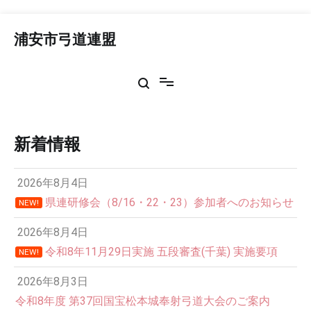
コ
ン
浦安市弓道連盟
テ
ン
ツ
へ
ス
キ
ッ
新着情報
プ
2026年8月4日
県連研修会（8/16・22・23）参加者へのお知らせ
NEW!
2026年8月4日
令和8年11月29日実施 五段審査(千葉) 実施要項
NEW!
2026年8月3日
令和8年度 第37回国宝松本城奉射弓道大会のご案内