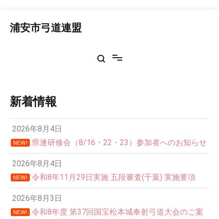
コ
ン
浦安市弓道連盟
テ
ン
ツ
へ
ス
キ
ッ
新着情報
プ
2026年8月4日
県連研修会（8/16・22・23）参加者へのお知らせ
NEW!
2026年8月4日
令和8年11月29日実施 五段審査(千葉) 実施要項
NEW!
2026年8月3日
令和8年度 第37回国宝松本城奉射弓道大会のご案
NEW!