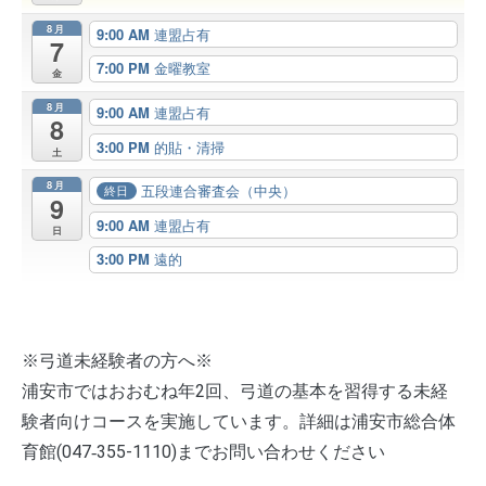
8月
9:00 AM
連盟占有
7
7:00 PM
金曜教室
金
8月
9:00 AM
連盟占有
8
3:00 PM
的貼・清掃
土
8月
五段連合審査会（中央）
終日
9
9:00 AM
連盟占有
日
3:00 PM
遠的
※弓道未経験者の方へ※
浦安市ではおおむね年2回、弓道の基本を習得する未経
験者向けコースを実施しています。詳細は浦安市総合体
育館(047‐355-1110)までお問い合わせください