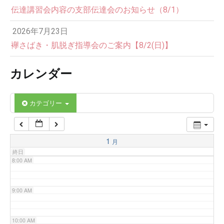
伝達講習会内容の支部伝達会のお知らせ（8/1）
3:00 AM
2026年7月23日
4:00 AM
襷さばき・肌脱ぎ指導会のご案内【8/2(日)】
カレンダー
5:00 AM
6:00 AM
カテゴリー
7:00 AM
1
月
終日
8:00 AM
9:00 AM
10:00 AM