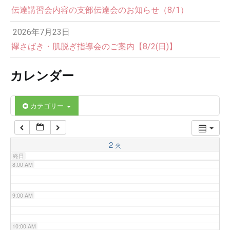
伝達講習会内容の支部伝達会のお知らせ（8/1）
3:00 AM
2026年7月23日
4:00 AM
襷さばき・肌脱ぎ指導会のご案内【8/2(日)】
カレンダー
5:00 AM
6:00 AM
カテゴリー
7:00 AM
2
火
終日
8:00 AM
9:00 AM
10:00 AM