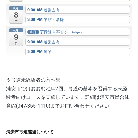
8月
9:00 AM
連盟占有
8
3:00 PM
的貼・清掃
土
8月
五段連合審査会（中央）
終日
9
9:00 AM
連盟占有
日
3:00 PM
遠的
※弓道未経験者の方へ※
浦安市ではおおむね年2回、弓道の基本を習得する未経
験者向けコースを実施しています。詳細は浦安市総合体
育館(047‐355-1110)までお問い合わせください
浦安市弓道連盟について