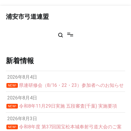
コ
ン
浦安市弓道連盟
テ
ン
ツ
へ
ス
キ
ッ
新着情報
プ
2026年8月4日
県連研修会（8/16・22・23）参加者へのお知らせ
NEW!
2026年8月4日
令和8年11月29日実施 五段審査(千葉) 実施要項
NEW!
2026年8月3日
令和8年度 第37回国宝松本城奉射弓道大会のご案
NEW!