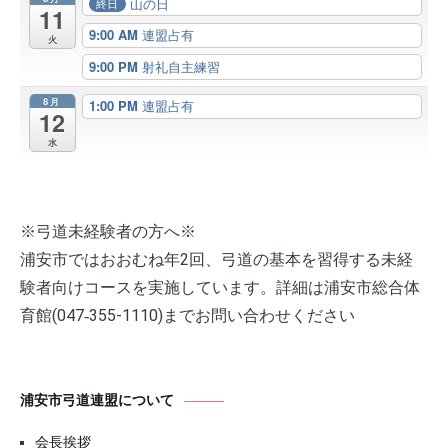
山の日
終日
11
9:00 AM
連盟占有
火
9:00 PM
射礼自主練習
8月
1:00 PM
連盟占有
12
水
※弓道未経験者の方へ※
浦安市ではおおむね年2回、弓道の基本を習得する未経
験者向けコースを実施しています。詳細は浦安市総合体
育館(047‐355-1110)までお問い合わせください
浦安市弓道連盟について
会長挨拶