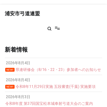
コ
ン
浦安市弓道連盟
テ
ン
ツ
へ
ス
キ
ッ
新着情報
プ
2026年8月4日
県連研修会（8/16・22・23）参加者へのお知らせ
NEW!
2026年8月4日
令和8年11月29日実施 五段審査(千葉) 実施要項
NEW!
2026年8月3日
令和8年度 第37回国宝松本城奉射弓道大会のご案内