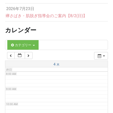
2026年7月23日
4:00 AM
襷さばき・肌脱ぎ指導会のご案内【8/2(日)】
カレンダー
5:00 AM
6:00 AM
カテゴリー
7:00 AM
4
木
終日
8:00 AM
9:00 AM
10:00 AM