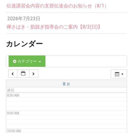
伝達講習会内容の支部伝達会のお知らせ（8/1）
3:00 AM
2026年7月23日
4:00 AM
襷さばき・肌脱ぎ指導会のご案内【8/2(日)】
カレンダー
5:00 AM
6:00 AM
カテゴリー
7:00 AM
8
月
終日
8:00 AM
9:00 AM
10:00 AM