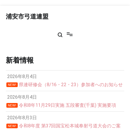
コ
ン
浦安市弓道連盟
テ
ン
ツ
へ
ス
キ
ッ
新着情報
プ
2026年8月4日
県連研修会（8/16・22・23）参加者へのお知らせ
NEW!
2026年8月4日
令和8年11月29日実施 五段審査(千葉) 実施要項
NEW!
2026年8月3日
令和8年度 第37回国宝松本城奉射弓道大会のご案
NEW!