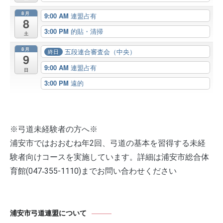
8月
9:00 AM
連盟占有
8
3:00 PM
的貼・清掃
土
8月
五段連合審査会（中央）
終日
9
9:00 AM
連盟占有
日
3:00 PM
遠的
※弓道未経験者の方へ※
浦安市ではおおむね年2回、弓道の基本を習得する未経
験者向けコースを実施しています。詳細は浦安市総合体
育館(047‐355-1110)までお問い合わせください
浦安市弓道連盟について