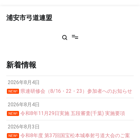
コ
ン
浦安市弓道連盟
テ
ン
ツ
へ
ス
キ
ッ
新着情報
プ
2026年8月4日
県連研修会（8/16・22・23）参加者へのお知らせ
NEW!
2026年8月4日
令和8年11月29日実施 五段審査(千葉) 実施要項
NEW!
2026年8月3日
令和8年度 第37回国宝松本城奉射弓道大会のご案
NEW!