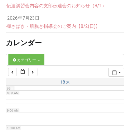
伝達講習会内容の支部伝達会のお知らせ（8/1）
3:00 AM
2026年7月23日
4:00 AM
襷さばき・肌脱ぎ指導会のご案内【8/2(日)】
カレンダー
5:00 AM
6:00 AM
カテゴリー
7:00 AM
18
木
終日
8:00 AM
9:00 AM
10:00 AM