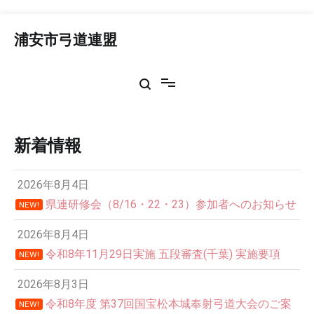
コ
ン
浦安市弓道連盟
テ
ン
ツ
へ
ス
キ
ッ
新着情報
プ
2026年8月4日
県連研修会（8/16・22・23）参加者へのお知らせ
NEW!
2026年8月4日
令和8年11月29日実施 五段審査(千葉) 実施要項
NEW!
2026年8月3日
令和8年度 第37回国宝松本城奉射弓道大会のご案
NEW!