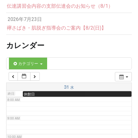
伝達講習会内容の支部伝達会のお知らせ（8/1）
3:00 AM
2026年7月23日
4:00 AM
襷さばき・肌脱ぎ指導会のご案内【8/2(日)】
カレンダー
5:00 AM
6:00 AM
カテゴリー
7:00 AM
31
水
終日
休館日
8:00 AM
9:00 AM
10:00 AM