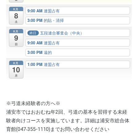
8月
9:00 AM
連盟占有
8
3:00 PM
的貼・清掃
土
8月
五段連合審査会（中央）
終日
9
9:00 AM
連盟占有
日
3:00 PM
遠的
8月
1:00 PM
連盟占有
10
月
※弓道未経験者の方へ※
浦安市ではおおむね年2回、弓道の基本を習得する未経
験者向けコースを実施しています。詳細は浦安市総合体
育館(047‐355-1110)までお問い合わせください