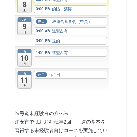
8
3:00 PM
的貼・清掃
土
8月
五段連合審査会（中央）
終日
9
9:00 AM
連盟占有
日
3:00 PM
遠的
8月
1:00 PM
連盟占有
10
月
8月
山の日
終日
11
火
※弓道未経験者の方へ※
浦安市ではおおむね年2回、弓道の基本を
習得する未経験者向けコースを実施してい