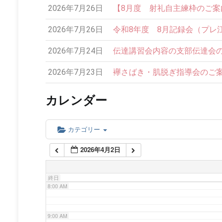
2026年7月26日
【8月度 射礼自主練枠のご案内】
2:00 AM
2026年7月26日
令和8年度 8月記録会（プレ
3:00 AM
2026年7月24日
伝達講習会内容の支部伝達会の
4:00 AM
2026年7月23日
襷さばき・肌脱ぎ指導会のご案内
カレンダー
5:00 AM
6:00 AM
カテゴリー
2026年4月2日
7:00 AM
終日
8:00 AM
9:00 AM