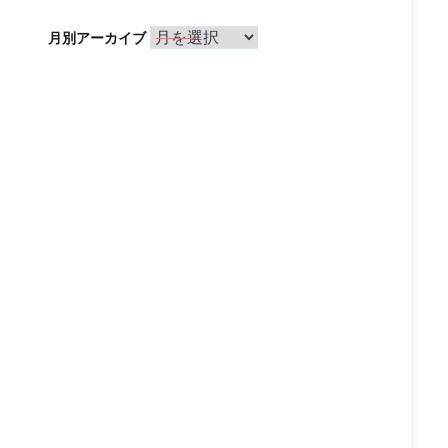
月
月別アーカイブ
別
ア
ー
カ
イ
ブ