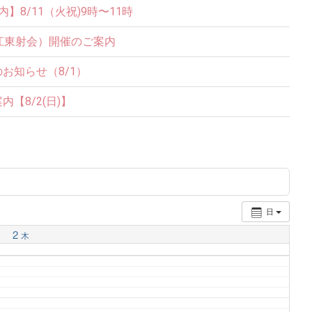
8/11（火祝)9時〜11時
江東射会）開催のご案内
お知らせ（8/1）
【8/2(日)】
日
2
木