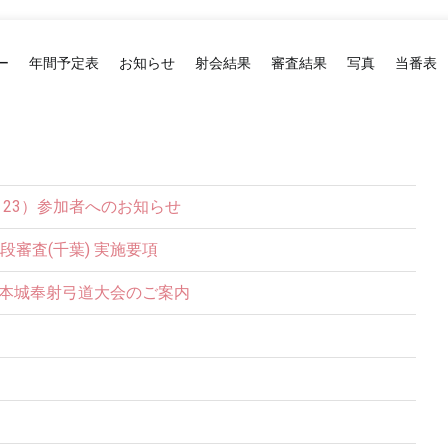
ー
年間予定表
お知らせ
射会結果
審査結果
写真
当番表
2・23）参加者へのお知らせ
五段審査(千葉) 実施要項
松本城奉射弓道大会のご案内