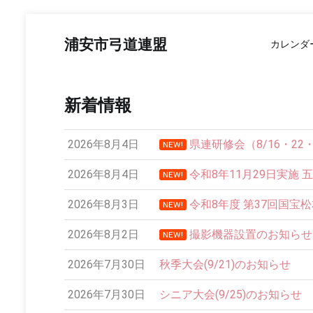
コ
ン
浦安市弓道連盟
カレンダ
テ
ン
ツ
へ
新着情報
ス
キ
ッ
2026年8月4日
県連研修会（8/16・2
NEW!
プ
2026年8月4日
令和8年11月29日実施 
NEW!
2026年8月3日
令和8年度 第37回国宝
NEW!
2026年8月2日
撮影機器設置のお知らせ
NEW!
12:00 AM
2026年7月30日
秋季大会(9/21)のお知らせ
1:00 AM
2026年7月30日
シニア大会(9/25)のお知らせ