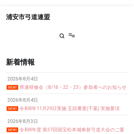
コ
ン
浦安市弓道連盟
テ
ン
ツ
へ
ス
キ
ッ
新着情報
プ
2026年8月4日
県連研修会（8/16・22・23）参加者へのお知らせ
NEW!
2026年8月4日
令和8年11月29日実施 五段審査(千葉) 実施要項
NEW!
2026年8月3日
令和8年度 第37回国宝松本城奉射弓道大会のご案
NEW!