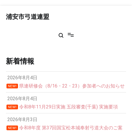
コ
ン
浦安市弓道連盟
テ
ン
ツ
へ
ス
キ
ッ
新着情報
プ
2026年8月4日
県連研修会（8/16・22・23）参加者へのお知らせ
NEW!
2026年8月4日
令和8年11月29日実施 五段審査(千葉) 実施要項
NEW!
2026年8月3日
令和8年度 第37回国宝松本城奉射弓道大会のご案
NEW!