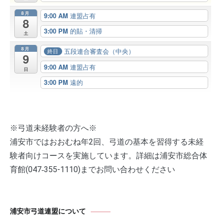
8月
9:00 AM
連盟占有
8
3:00 PM
的貼・清掃
土
8月
五段連合審査会（中央）
終日
9
9:00 AM
連盟占有
日
3:00 PM
遠的
※弓道未経験者の方へ※
浦安市ではおおむね年2回、弓道の基本を習得する未経
験者向けコースを実施しています。詳細は浦安市総合体
育館(047‐355-1110)までお問い合わせください
浦安市弓道連盟について