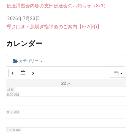
伝達講習会内容の支部伝達会のお知らせ（8/1）
3:00 AM
2026年7月23日
4:00 AM
襷さばき・肌脱ぎ指導会のご案内【8/2(日)】
カレンダー
5:00 AM
6:00 AM
カテゴリー
7:00 AM
22
水
終日
8:00 AM
9:00 AM
10:00 AM