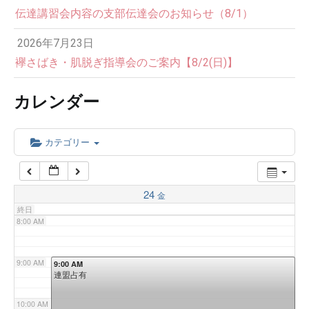
伝達講習会内容の支部伝達会のお知らせ（8/1）
3:00 AM
2026年7月23日
4:00 AM
襷さばき・肌脱ぎ指導会のご案内【8/2(日)】
カレンダー
5:00 AM
6:00 AM
カテゴリー
7:00 AM
24
金
終日
8:00 AM
9:00 AM
9:00 AM
連盟占有
10:00 AM