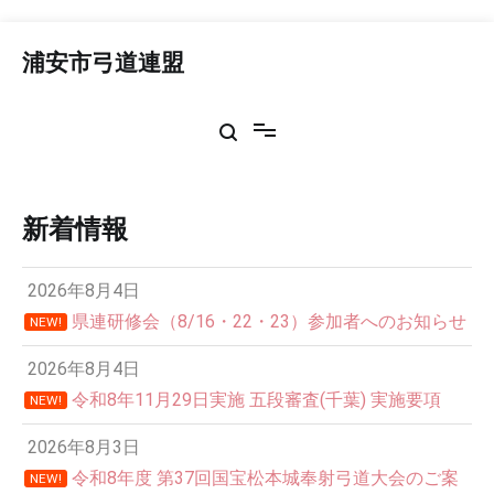
コ
ン
浦安市弓道連盟
テ
ン
ツ
へ
ス
キ
ッ
新着情報
プ
2026年8月4日
県連研修会（8/16・22・23）参加者へのお知らせ
NEW!
2026年8月4日
令和8年11月29日実施 五段審査(千葉) 実施要項
NEW!
2026年8月3日
令和8年度 第37回国宝松本城奉射弓道大会のご案
NEW!