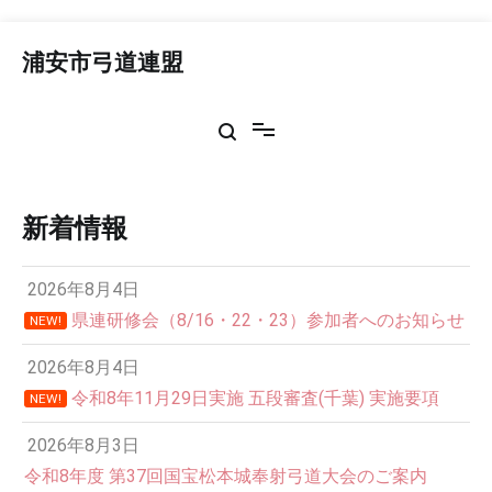
コ
ン
浦安市弓道連盟
テ
ン
ツ
へ
ス
キ
ッ
新着情報
プ
2026年8月4日
県連研修会（8/16・22・23）参加者へのお知らせ
NEW!
2026年8月4日
令和8年11月29日実施 五段審査(千葉) 実施要項
NEW!
2026年8月3日
令和8年度 第37回国宝松本城奉射弓道大会のご案内