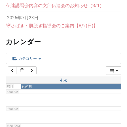
伝達講習会内容の支部伝達会のお知らせ（8/1）
3:00 AM
2026年7月23日
4:00 AM
襷さばき・肌脱ぎ指導会のご案内【8/2(日)】
カレンダー
5:00 AM
6:00 AM
カテゴリー
7:00 AM
4
水
終日
休館日
8:00 AM
9:00 AM
10:00 AM