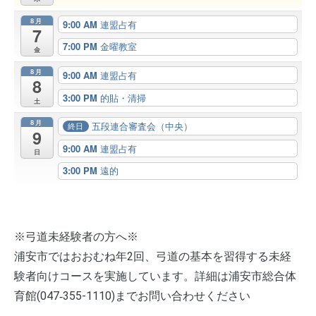
8月
9:00 AM
連盟占有
7
7:00 PM
金曜教室
金
8月
9:00 AM
連盟占有
8
3:00 PM
的貼・清掃
土
8月
五段連合審査会（中央）
終日
9
9:00 AM
連盟占有
日
3:00 PM
遠的
※弓道未経験者の方へ※
浦安市ではおおむね年2回、弓道の基本を習得する未経
験者向けコースを実施しています。詳細は浦安市総合体
育館(047‐355-1110)までお問い合わせください