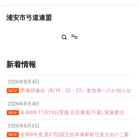
コ
ン
浦安市弓道連盟
テ
ン
ツ
へ
ス
キ
ッ
新着情報
プ
2026年8月4日
県連研修会（8/16・22・23）参加者へのお知らせ
NEW!
2026年8月4日
令和8年11月29日実施 五段審査(千葉) 実施要項
NEW!
2026年8月3日
令和8年度 第37回国宝松本城奉射弓道大会のご案
NEW!