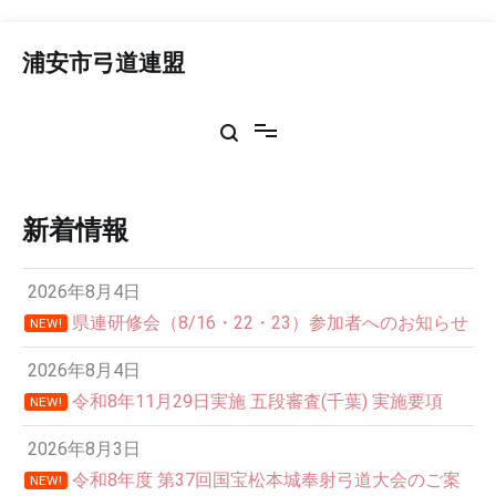
コ
ン
浦安市弓道連盟
テ
ン
ツ
へ
ス
キ
ッ
新着情報
プ
2026年8月4日
県連研修会（8/16・22・23）参加者へのお知らせ
NEW!
2026年8月4日
令和8年11月29日実施 五段審査(千葉) 実施要項
NEW!
2026年8月3日
令和8年度 第37回国宝松本城奉射弓道大会のご案
NEW!