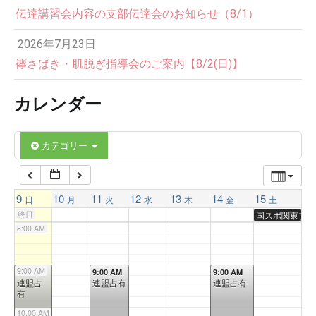
伝達講習会内容の支部伝達会のお知らせ（8/1）
3:00 AM
2026年7月23日
4:00 AM
襷さばき・肌脱ぎ指導会のご案内【8/2(日)】
カレンダー
5:00 AM
6:00 AM
カテゴリー
7:00 AM
9
10
11
12
13
14
15
日
月
火
水
木
金
土
終日
国スポ関東ブロ
8:00 AM
9:00 AM
9:00 AM
9:00 AM
9:00 AM
連盟占
連盟占有
連盟占有
有
10:00 AM