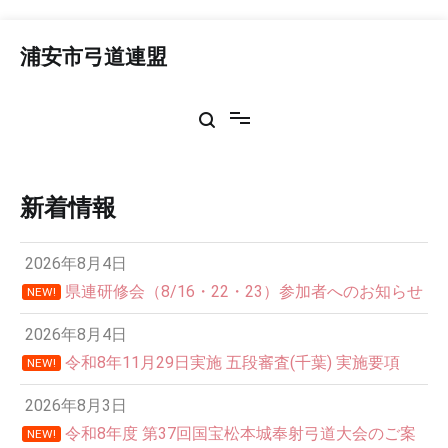
コ
ン
浦安市弓道連盟
テ
ン
ツ
へ
ス
キ
ッ
新着情報
プ
2026年8月4日
県連研修会（8/16・22・23）参加者へのお知らせ
NEW!
2026年8月4日
令和8年11月29日実施 五段審査(千葉) 実施要項
NEW!
2026年8月3日
令和8年度 第37回国宝松本城奉射弓道大会のご案
NEW!