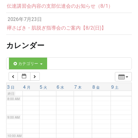
伝達講習会内容の支部伝達会のお知らせ（8/1）
3:00 AM
2026年7月23日
4:00 AM
襷さばき・肌脱ぎ指導会のご案内【8/2(日)】
カレンダー
5:00 AM
6:00 AM
カテゴリー
7:00 AM
3
4
5
6
7
8
9
日
月
火
水
木
金
土
終日
8:00 AM
9:00 AM
10:00 AM