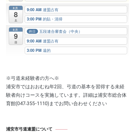
8月
9:00 AM
連盟占有
8
3:00 PM
的貼・清掃
土
8月
五段連合審査会（中央）
終日
9
9:00 AM
連盟占有
日
3:00 PM
遠的
※弓道未経験者の方へ※
浦安市ではおおむね年2回、弓道の基本を習得する未経
験者向けコースを実施しています。詳細は浦安市総合体
育館(047‐355-1110)までお問い合わせください
浦安市弓道連盟について