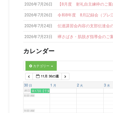
2026年7月26日
【8月度 射礼自主練枠のご案内】
2:00 AM
2026年7月26日
令和8年度 8月記録会（プレ
3:00 AM
2026年7月24日
伝達講習会内容の支部伝達会の
4:00 AM
2026年7月23日
襷さばき・肌脱ぎ指導会のご案内
カレンダー
5:00 AM
6:00 AM
カテゴリー
11月 30の週
7:00 AM
30
1
2
3
日
月
火
水
終日
第17回【千葉】関東地域連合審査会（五段）
8:00 AM
9:00 AM