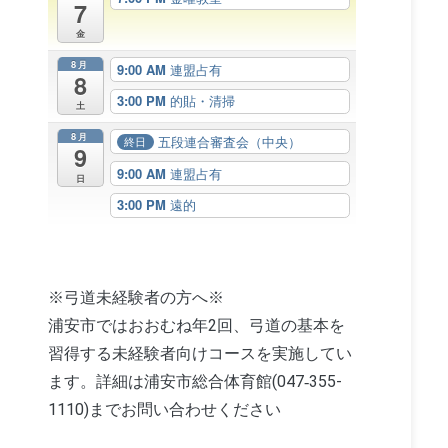
7
金
8月
9:00 AM
連盟占有
8
3:00 PM
的貼・清掃
土
8月
五段連合審査会（中央）
終日
9
9:00 AM
連盟占有
日
3:00 PM
遠的
※弓道未経験者の方へ※
浦安市ではおおむね年2回、弓道の基本を
習得する未経験者向けコースを実施してい
ます。詳細は浦安市総合体育館(047‐355-
1110)までお問い合わせください