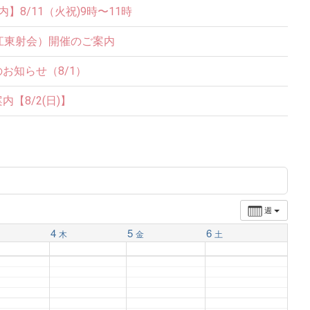
8/11（火祝)9時〜11時
江東射会）開催のご案内
お知らせ（8/1）
【8/2(日)】
週
4
5
6
木
金
土