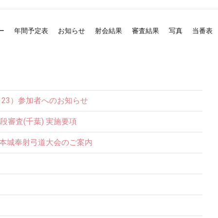
ー
年間予定表
お知らせ
射会結果
審査結果
写真
当番表
2・23）参加者へのお知らせ
五段審査(千葉) 実施要項
松本城奉射弓道大会のご案内