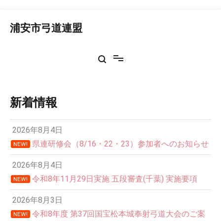
コ
ン
浦安市弓道連盟
テ
ン
ツ
へ
ス
キ
ッ
新着情報
プ
2026年8月4日
県連研修会（8/16・22・23）参加者へのお知らせ
NEW!
2026年8月4日
令和8年11月29日実施 五段審査(千葉) 実施要項
NEW!
2026年8月3日
令和8年度 第37回国宝松本城奉射弓道大会のご案
NEW!