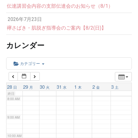
伝達講習会内容の支部伝達会のお知らせ（8/1）
3:00 AM
2026年7月23日
4:00 AM
襷さばき・肌脱ぎ指導会のご案内【8/2(日)】
カレンダー
5:00 AM
6:00 AM
カテゴリー
7:00 AM
28
29
30
31
1
2
3
日
月
火
水
木
金
土
終日
8:00 AM
9:00 AM
10:00 AM