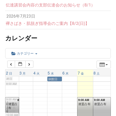
伝達講習会内容の支部伝達会のお知らせ（8/1）
3:00 AM
2026年7月23日
4:00 AM
襷さばき・肌脱ぎ指導会のご案内【8/2(日)】
カレンダー
5:00 AM
6:00 AM
カテゴリー
7:00 AM
2
3
4
5
6
7
8
日
月
火
水
木
金
土
終日
休館日
8:00 AM
9:00 AM
9:00 AM
9:00 AM
9:00 AM
9:00 AM
襷さば
連盟占
連盟占有
連盟占有
き・肌
有
脱ぎ指
10:00 AM
導会