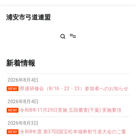
コ
ン
浦安市弓道連盟
テ
ン
ツ
へ
ス
キ
ッ
新着情報
プ
2026年8月4日
県連研修会（8/16・22・23）参加者へのお知らせ
NEW!
2026年8月4日
令和8年11月29日実施 五段審査(千葉) 実施要項
NEW!
2026年8月3日
令和8年度 第37回国宝松本城奉射弓道大会のご案
NEW!