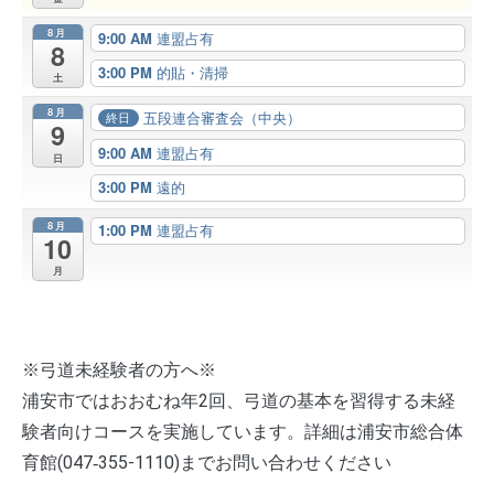
8月
9:00 AM
連盟占有
8
3:00 PM
的貼・清掃
土
8月
五段連合審査会（中央）
終日
9
9:00 AM
連盟占有
日
3:00 PM
遠的
8月
1:00 PM
連盟占有
10
月
※弓道未経験者の方へ※
浦安市ではおおむね年2回、弓道の基本を習得する未経
験者向けコースを実施しています。詳細は浦安市総合体
育館(047‐355-1110)までお問い合わせください