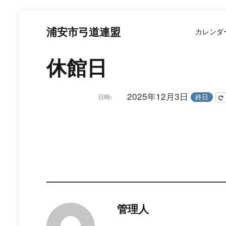
コ
ン
浦安市弓道連盟
カレンダ
テ
ン
ツ
休館日
へ
ス
キ
2025年12月3日
終日
日時:
ッ
プ
管理人