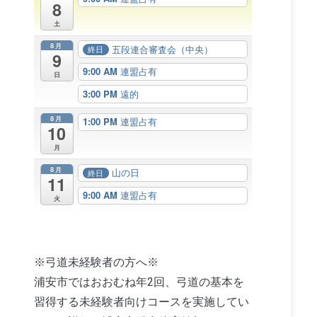
8
土
8月
五段連合審査会（中央）
終日
9
9:00 AM
連盟占有
日
3:00 PM
遠的
8月
1:00 PM
連盟占有
10
月
8月
山の日
終日
11
9:00 AM
連盟占有
火
※弓道未経験者の方へ※
浦安市ではおおむね年2回、弓道の基本を
習得する未経験者向けコースを実施してい