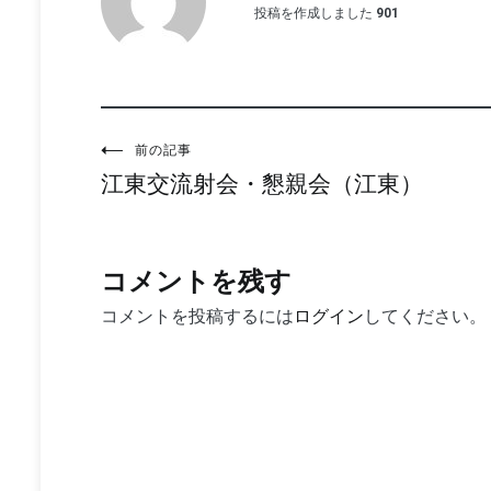
投稿を作成しました
901
投
前の記事
江東交流射会・懇親会（江東）
稿
ナ
ビ
コメントを残す
ゲ
コメントを投稿するには
ログイン
してください。
ー
シ
ョ
ン