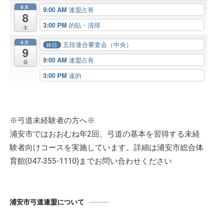
8月
9:00 AM
連盟占有
8
3:00 PM
的貼・清掃
土
8月
五段連合審査会（中央）
終日
9
9:00 AM
連盟占有
日
3:00 PM
遠的
※弓道未経験者の方へ※
浦安市ではおおむね年2回、弓道の基本を習得する未経
験者向けコースを実施しています。詳細は浦安市総合体
育館(047‐355-1110)までお問い合わせください
浦安市弓道連盟について