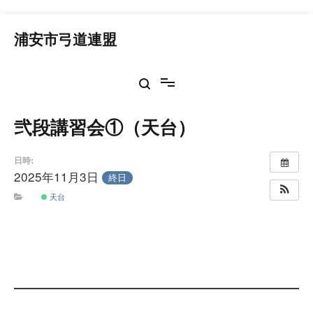
コ
ン
浦安市弓道連盟
テ
ン
ツ
へ
ス
弐段講習会①（天台）
キ
ッ
プ
日時:
2025年11月3日
終日
天台