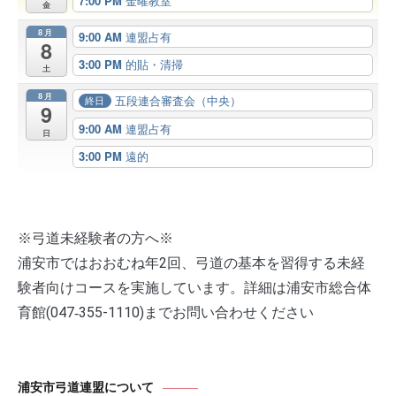
7:00 PM
金曜教室
金
8月
9:00 AM
連盟占有
8
3:00 PM
的貼・清掃
土
8月
五段連合審査会（中央）
終日
9
9:00 AM
連盟占有
日
3:00 PM
遠的
※弓道未経験者の方へ※
浦安市ではおおむね年2回、弓道の基本を習得する未経
験者向けコースを実施しています。詳細は浦安市総合体
育館(047‐355-1110)までお問い合わせください
浦安市弓道連盟について