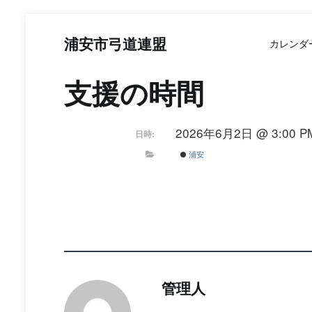
コ
ン
浦安市弓道連盟
カレンダ
テ
ン
ツ
支援の時間
へ
ス
キ
2026年6月2日 @ 3:00 PM
日時:
ッ
プ
浦安
管理人