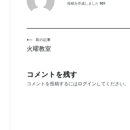
投稿を作成しました
901
投
前の記事
火曜教室
稿
ナ
ビ
コメントを残す
ゲ
コメントを投稿するには
ログイン
してください。
ー
シ
ョ
ン