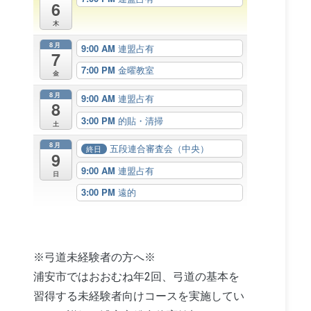
6
木
8月
9:00 AM
連盟占有
7
7:00 PM
金曜教室
金
8月
9:00 AM
連盟占有
8
3:00 PM
的貼・清掃
土
8月
五段連合審査会（中央）
終日
9
9:00 AM
連盟占有
日
3:00 PM
遠的
※弓道未経験者の方へ※
浦安市ではおおむね年2回、弓道の基本を
習得する未経験者向けコースを実施してい