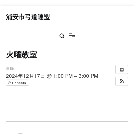
コ
ン
浦安市弓道連盟
テ
ン
ツ
へ
ス
火曜教室
キ
ッ
プ
日時:
2024年12月17日 @ 1:00 PM – 3:00 PM
Repeats