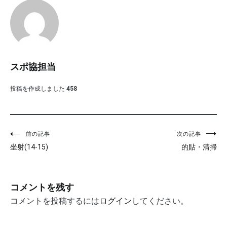
スポ協担当
投稿を作成しました
458
投
前の記事
次の記事
坐射(14-15)
的貼・清掃
稿
ナ
ビ
コメントを残す
ゲ
コメントを投稿するには
ログイン
してください。
ー