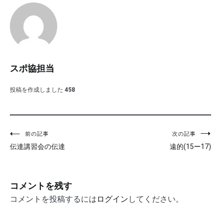
スポ協担当
投稿を作成しました
458
投
前の記事
次の記事
伝達講習会の伝達
遠的(15ー17)
稿
ナ
ビ
コメントを残す
ゲ
コメントを投稿するには
ログイン
してください。
ー