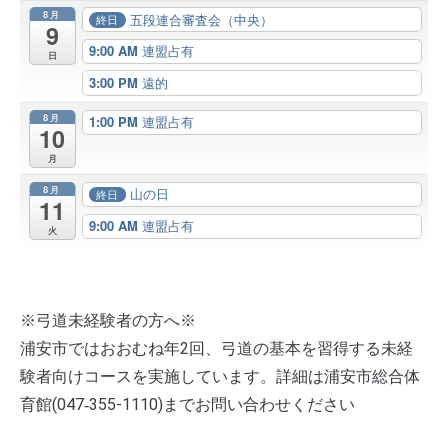
8月
五段連合審査会（中央）
終日
9
9:00 AM
連盟占有
日
3:00 PM
遠的
8月
1:00 PM
連盟占有
10
月
8月
山の日
終日
11
9:00 AM
連盟占有
火
※弓道未経験者の方へ※
浦安市ではおおむね年2回、弓道の基本を習得する未経
験者向けコースを実施しています。詳細は浦安市総合体
育館(047‐355-1110)までお問い合わせください