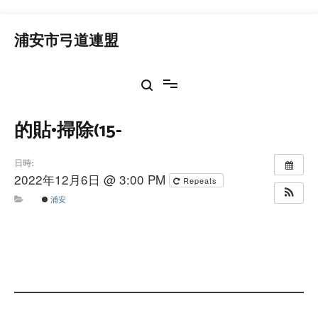
コ
ン
浦安市弓道連盟
テ
ン
ツ
へ
ス
的貼•掃除(15-
キ
ッ
プ
日時:
2022年12月6日 @ 3:00 PM
Repeats
浦安