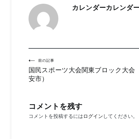
カレンダーカレンダ
投
前の記事
国民スポーツ大会関東ブロック大会
稿
安市）
ナ
ビ
ゲ
コメントを残す
ー
コメントを投稿するには
ログイン
してください。
シ
ョ