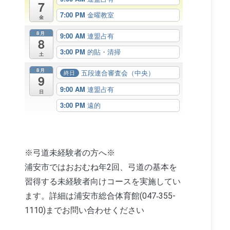
7
7:00 PM
金曜教室
金
8月
9:00 AM
連盟占有
8
3:00 PM
的貼・清掃
土
8月
五段連合審査会（中央）
終日
9
9:00 AM
連盟占有
日
3:00 PM
遠的
※弓道未経験者の方へ※
浦安市ではおおむね年2回、弓道の基本を
習得する未経験者向けコースを実施してい
ます。詳細は浦安市総合体育館(047‐355-
1110)までお問い合わせください