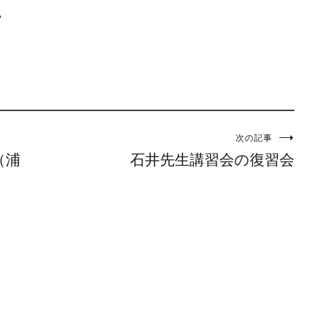
ー
次の記事
（浦
石井先生講習会の復習会