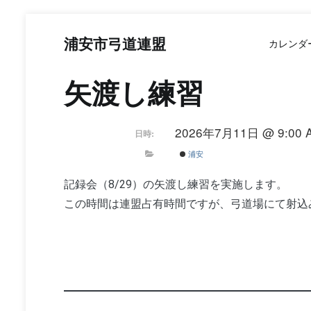
コ
ン
浦安市弓道連盟
カレンダ
テ
ン
ツ
矢渡し練習
へ
ス
キ
2026年7月11日 @ 9:00 A
日時:
ッ
プ
浦安
記録会（8/29）の矢渡し練習を実施します。
この時間は連盟占有時間ですが、弓道場にて射込