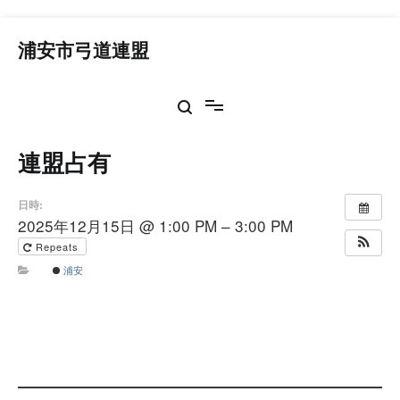
コ
ン
浦安市弓道連盟
テ
ン
ツ
へ
ス
連盟占有
キ
ッ
プ
日時:
2025年12月15日 @ 1:00 PM – 3:00 PM
Repeats
浦安