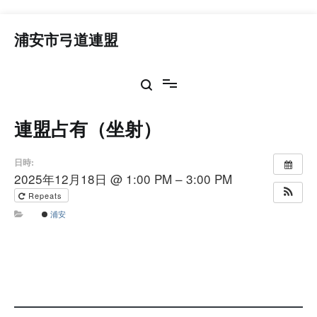
コ
ン
浦安市弓道連盟
テ
ン
ツ
へ
ス
連盟占有（坐射）
キ
ッ
プ
日時:
2025年12月18日 @ 1:00 PM – 3:00 PM
Repeats
浦安