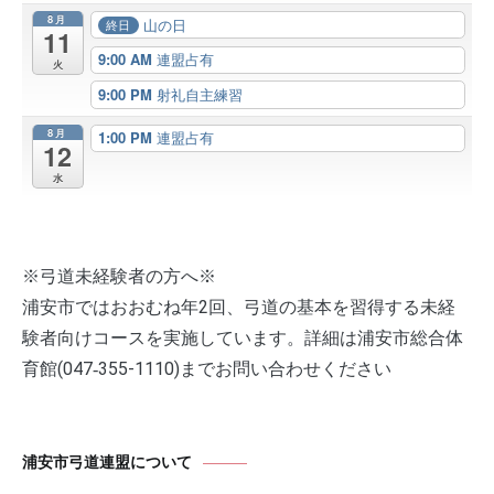
8月
山の日
終日
11
9:00 AM
連盟占有
火
9:00 PM
射礼自主練習
8月
1:00 PM
連盟占有
12
水
※弓道未経験者の方へ※
浦安市ではおおむね年2回、弓道の基本を習得する未経
験者向けコースを実施しています。詳細は浦安市総合体
育館(047‐355-1110)までお問い合わせください
浦安市弓道連盟について