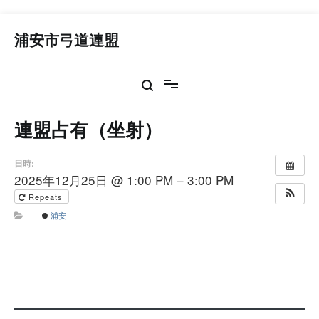
コ
ン
浦安市弓道連盟
テ
ン
ツ
へ
ス
連盟占有（坐射）
キ
ッ
プ
日時:
2025年12月25日 @ 1:00 PM – 3:00 PM
Repeats
浦安